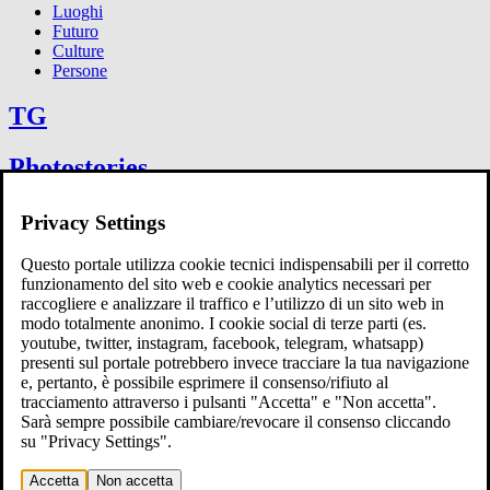
Luoghi
Futuro
Culture
Persone
TG
Photostories
Articoli
Privacy Settings
Questo portale utilizza cookie tecnici indispensabili per il corretto
Eventi
funzionamento del sito web e cookie analytics necessari per
raccogliere e analizzare il traffico e l’utilizzo di un sito web in
Rubriche
modo totalmente anonimo. I cookie social di terze parti (es.
youtube, twitter, instagram, facebook, telegram, whatsapp)
presenti sul portale potrebbero invece tracciare la tua navigazione
Un tanto d'acqua
e, pertanto, è possibile esprimere il consenso/rifiuto al
Racconti di terra e di acqua
tracciamento attraverso i pulsanti "Accetta" e "Non accetta".
GenH₂O
Sarà sempre possibile cambiare/revocare il consenso cliccando
TVA Talk
su "Privacy Settings".
10 in condotta
Magazine
Accetta
Non accetta
Viaggiando con Manuela Vitulli