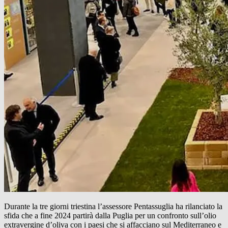
Durante la tre giorni triestina l’assessore Pentassuglia ha rilanciato la
sfida che a fine 2024 partirà dalla Puglia per un confronto sull’olio
extravergine d’oliva con i paesi che si affacciano sul Mediterraneo e