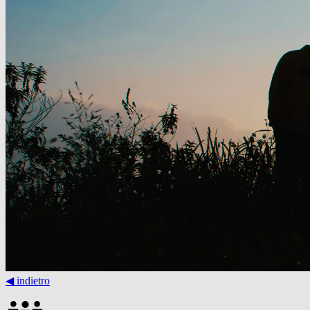
◀︎ indietro