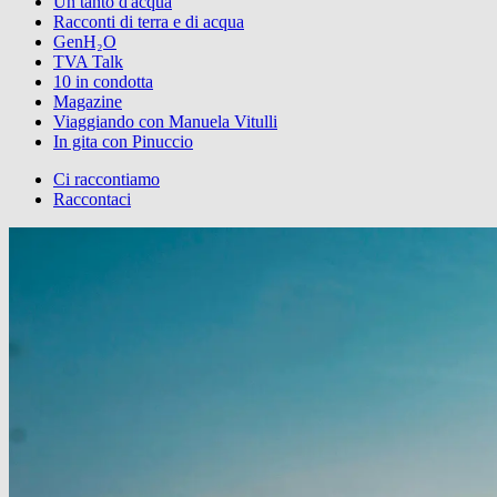
Un tanto d'acqua
Racconti di terra e di acqua
GenH₂O
TVA Talk
10 in condotta
Magazine
Viaggiando con Manuela Vitulli
In gita con Pinuccio
Ci raccontiamo
Raccontaci