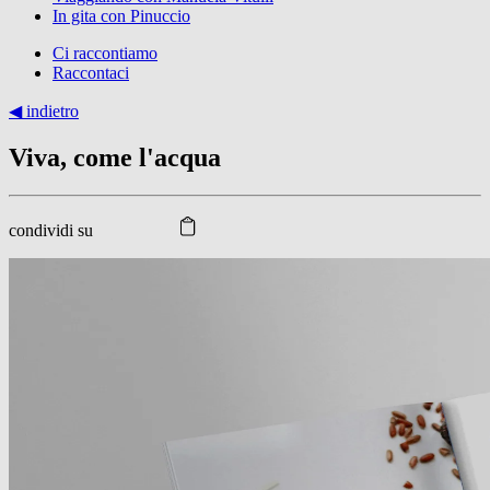
In gita con Pinuccio
Ci raccontiamo
Raccontaci
◀︎ indietro
Viva, come l'acqua
condividi su