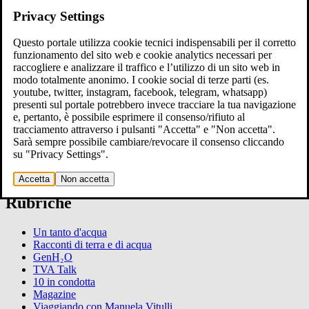
Luoghi
Privacy Settings
Futuro
Culture
Questo portale utilizza cookie tecnici indispensabili per il corretto
Persone
funzionamento del sito web e cookie analytics necessari per
raccogliere e analizzare il traffico e l’utilizzo di un sito web in
TG
modo totalmente anonimo. I cookie social di terze parti (es.
youtube, twitter, instagram, facebook, telegram, whatsapp)
Photostories
presenti sul portale potrebbero invece tracciare la tua navigazione
e, pertanto, è possibile esprimere il consenso/rifiuto al
tracciamento attraverso i pulsanti "Accetta" e "Non accetta".
Articoli
Sarà sempre possibile cambiare/revocare il consenso cliccando
su "Privacy Settings".
Eventi
Accetta
Non accetta
Rubriche
Un tanto d'acqua
Racconti di terra e di acqua
GenH₂O
TVA Talk
10 in condotta
Magazine
Viaggiando con Manuela Vitulli