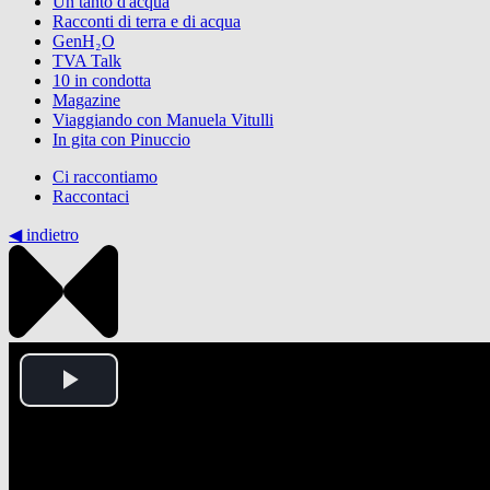
Un tanto d'acqua
Racconti di terra e di acqua
GenH₂O
TVA Talk
10 in condotta
Magazine
Viaggiando con Manuela Vitulli
In gita con Pinuccio
Ci raccontiamo
Raccontaci
◀︎ indietro
Play
Video