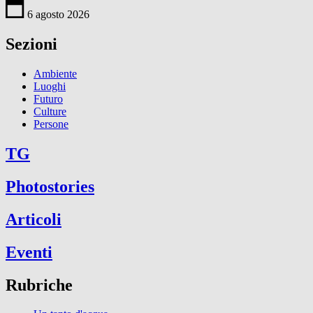
6 agosto 2026
Sezioni
Ambiente
Luoghi
Futuro
Culture
Persone
TG
Photostories
Articoli
Eventi
Rubriche