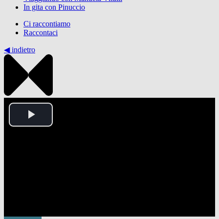
In gita con Pinuccio
Ci raccontiamo
Raccontaci
◀︎ indietro
Play
Video