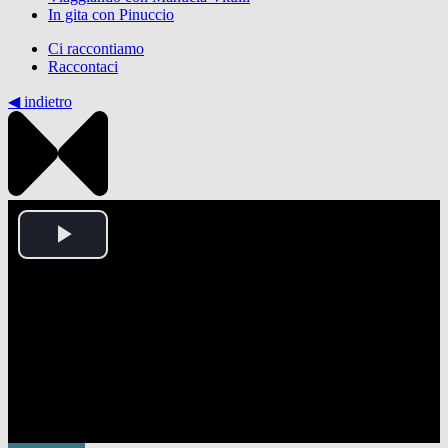
In gita con Pinuccio
Ci raccontiamo
Raccontaci
◀︎ indietro
Play
Video