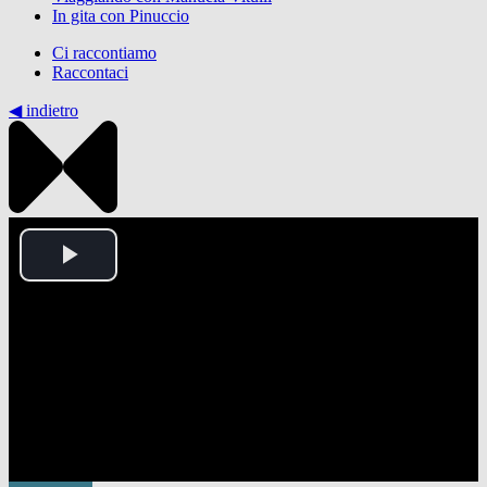
In gita con Pinuccio
Ci raccontiamo
Raccontaci
◀︎ indietro
Play
Video