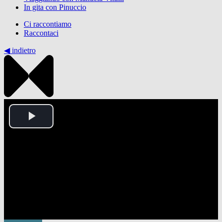
In gita con Pinuccio
Ci raccontiamo
Raccontaci
◀︎ indietro
Play
Video