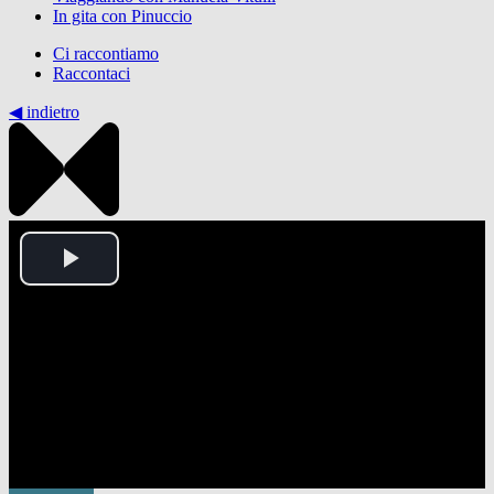
In gita con Pinuccio
Ci raccontiamo
Raccontaci
◀︎ indietro
Play
Video