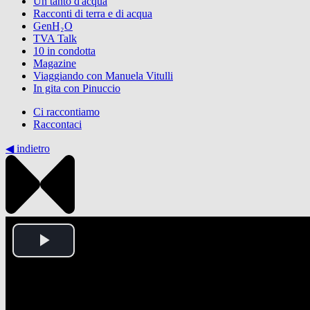
Un tanto d'acqua
Racconti di terra e di acqua
GenH₂O
TVA Talk
10 in condotta
Magazine
Viaggiando con Manuela Vitulli
In gita con Pinuccio
Ci raccontiamo
Raccontaci
◀︎ indietro
Play
Video