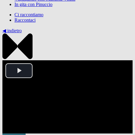
In gita con Pinuccio
Ci raccontiamo
Raccontaci
◀︎ indietro
Play
Video