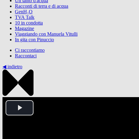
Un tanto d'acqua
Racconti di terra e di acqua
GenH₂O
TVA Talk
10 in condotta
Magazine
Viaggiando con Manuela Vitulli
In gita con Pinuccio
Ci raccontiamo
Raccontaci
◀︎ indietro
Play
Video