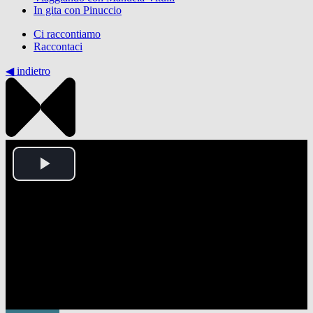
In gita con Pinuccio
Ci raccontiamo
Raccontaci
◀︎ indietro
Play
Video