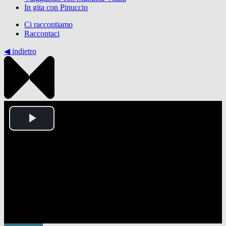
In gita con Pinuccio
Ci raccontiamo
Raccontaci
◀︎ indietro
Play
Video