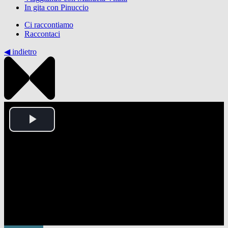
In gita con Pinuccio
Ci raccontiamo
Raccontaci
◀︎ indietro
Play
Video