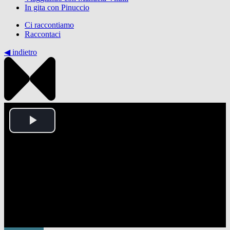
In gita con Pinuccio
Ci raccontiamo
Raccontaci
◀︎ indietro
Play
Video