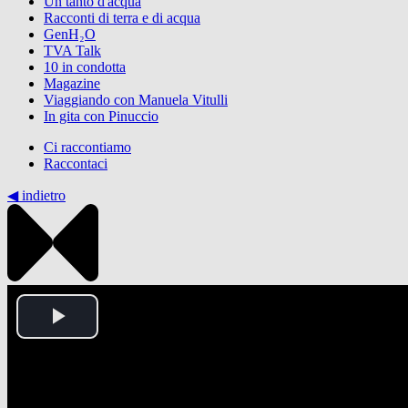
Un tanto d'acqua
Racconti di terra e di acqua
GenH₂O
TVA Talk
10 in condotta
Magazine
Viaggiando con Manuela Vitulli
In gita con Pinuccio
Ci raccontiamo
Raccontaci
◀︎ indietro
Play
Video