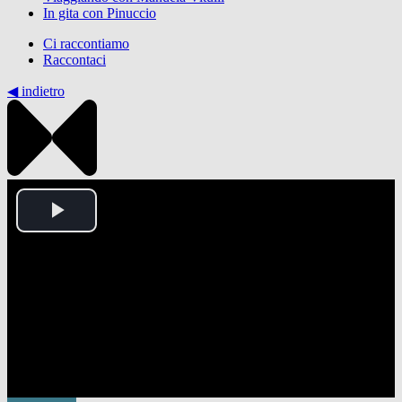
In gita con Pinuccio
Ci raccontiamo
Raccontaci
◀︎ indietro
Play
Video