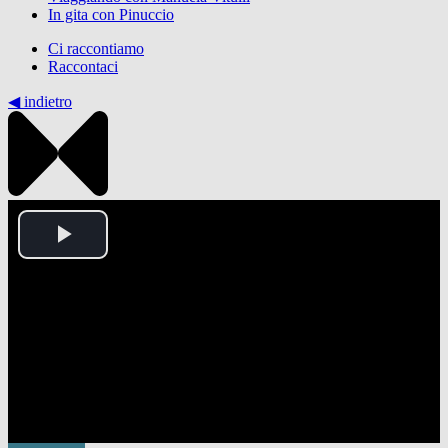
In gita con Pinuccio
Ci raccontiamo
Raccontaci
◀︎ indietro
Play
Video