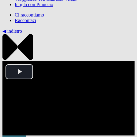
In gita con Pinuccio
Ci raccontiamo
Raccontaci
◀︎ indietro
Play
Video