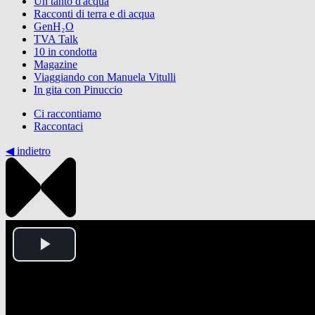
Un tanto d'acqua
Racconti di terra e di acqua
GenH₂O
TVA Talk
10 in condotta
Magazine
Viaggiando con Manuela Vitulli
In gita con Pinuccio
Ci raccontiamo
Raccontaci
◀︎ indietro
Play
Video