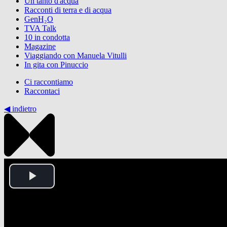
Un tanto d'acqua
Racconti di terra e di acqua
GenH₂O
TVA Talk
10 in condotta
Magazine
Viaggiando con Manuela Vitulli
In gita con Pinuccio
Ci raccontiamo
Raccontaci
◀︎ indietro
Play
Video