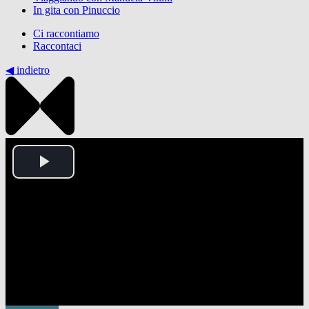
In gita con Pinuccio
Ci raccontiamo
Raccontaci
◀︎ indietro
Play
Video