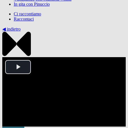
In gita con Pinuccio
Ci raccontiamo
Raccontaci
◀︎ indietro
Play
Video