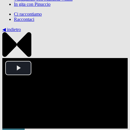
In gita con Pinuccio
Ci raccontiamo
Raccontaci
◀︎ indietro
Play
Video