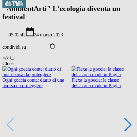
"AmbientArti" L'ecologia diventa un
festival
05:02:42
24 marzo 2023
condividi su
</>
Close
Ogni goccia conta: diario di una
Flexa la goccia: la classe
risorsa da proteggere
dell'acqua made in Puglia