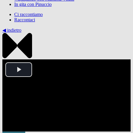
In gita con Pinuccio
Ci raccontiamo
Raccontaci
◀︎ indietro
Play
Video