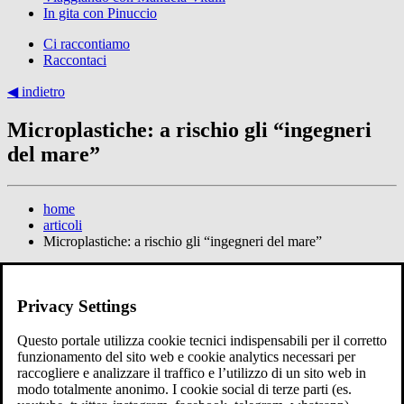
In gita con Pinuccio
Ci raccontiamo
Raccontaci
◀︎ indietro
Microplastiche: a rischio gli “ingegneri
del mare”
home
articoli
Microplastiche: a rischio gli “ingegneri del mare”
Tempo di lettura: 2minuti
9 settembre 2024
Privacy Settings
microplastiche
condividi su
Questo portale utilizza cookie tecnici indispensabili per il corretto
funzionamento del sito web e cookie analytics necessari per
raccogliere e analizzare il traffico e l’utilizzo di un sito web in
modo totalmente anonimo. I cookie social di terze parti (es.