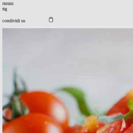
rimini
ttg
condividi su