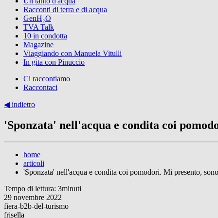
Un tanto d'acqua
Racconti di terra e di acqua
GenH₂O
TVA Talk
10 in condotta
Magazine
Viaggiando con Manuela Vitulli
In gita con Pinuccio
Ci raccontiamo
Raccontaci
◀︎ indietro
'Sponzata' nell'acqua e condita coi pomodor
home
articoli
'Sponzata' nell'acqua e condita coi pomodori. Mi presento, sono 
Tempo di lettura: 3minuti
29 novembre 2022
fiera-b2b-del-turismo
frisella