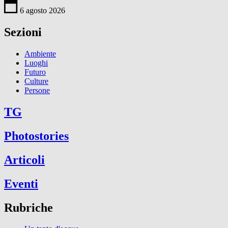
6 agosto 2026
Sezioni
Ambiente
Luoghi
Futuro
Culture
Persone
TG
Photostories
Articoli
Eventi
Rubriche