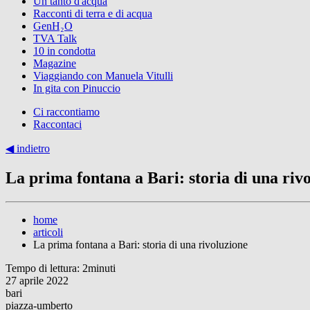
Un tanto d'acqua
Racconti di terra e di acqua
GenH₂O
TVA Talk
10 in condotta
Magazine
Viaggiando con Manuela Vitulli
In gita con Pinuccio
Ci raccontiamo
Raccontaci
◀︎ indietro
La prima fontana a Bari: storia di una riv
home
articoli
La prima fontana a Bari: storia di una rivoluzione
Tempo di lettura: 2minuti
27 aprile 2022
bari
piazza-umberto