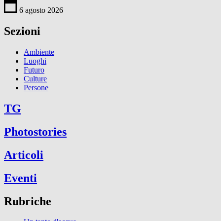
6 agosto 2026
Sezioni
Ambiente
Luoghi
Futuro
Culture
Persone
TG
Photostories
Articoli
Eventi
Rubriche