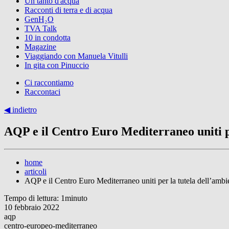
Un tanto d'acqua
Racconti di terra e di acqua
GenH₂O
TVA Talk
10 in condotta
Magazine
Viaggiando con Manuela Vitulli
In gita con Pinuccio
Ci raccontiamo
Raccontaci
◀︎ indietro
AQP e il Centro Euro Mediterraneo uniti pe
home
articoli
AQP e il Centro Euro Mediterraneo uniti per la tutela dell’ambi
Tempo di lettura: 1minuto
10 febbraio 2022
aqp
centro-europeo-mediterraneo