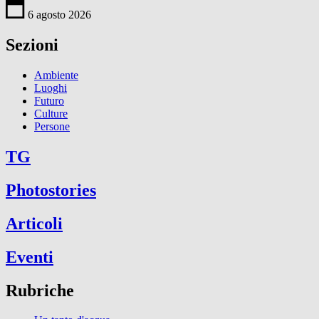
6 agosto 2026
Sezioni
Ambiente
Luoghi
Futuro
Culture
Persone
TG
Photostories
Articoli
Eventi
Rubriche