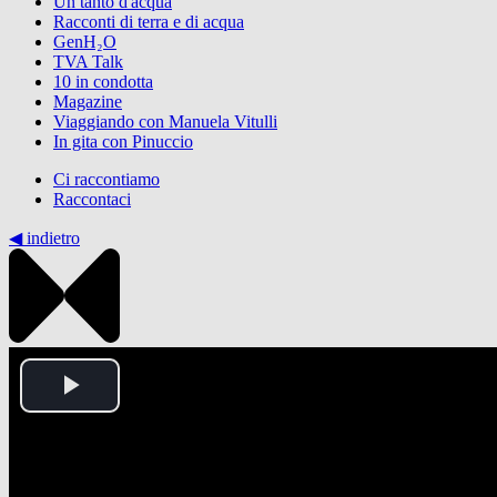
Un tanto d'acqua
Racconti di terra e di acqua
GenH₂O
TVA Talk
10 in condotta
Magazine
Viaggiando con Manuela Vitulli
In gita con Pinuccio
Ci raccontiamo
Raccontaci
◀︎ indietro
Play
Video