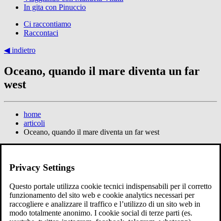
In gita con Pinuccio
Ci raccontiamo
Raccontaci
◀︎ indietro
Oceano, quando il mare diventa un far
west
home
articoli
Oceano, quando il mare diventa un far west
Tempo di lettura: 2minuti
13 giugno 2025
Privacy Settings
giornata-mondiale
oceani
onu
Questo portale utilizza cookie tecnici indispensabili per il corretto
funzionamento del sito web e cookie analytics necessari per
condividi su
raccogliere e analizzare il traffico e l’utilizzo di un sito web in
modo totalmente anonimo. I cookie social di terze parti (es.