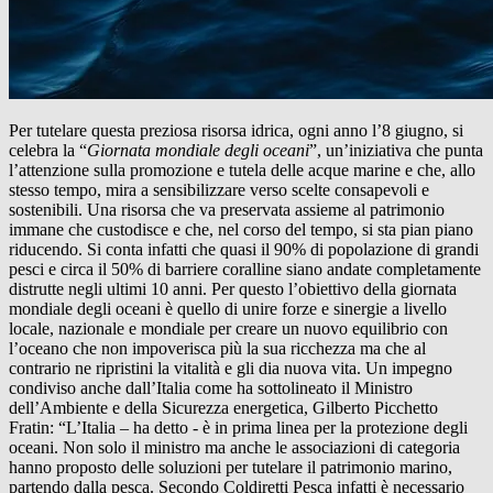
Per tutelare questa preziosa risorsa idrica, ogni anno l’8 giugno, si
celebra la “
Giornata mondiale degli oceani
”, un’iniziativa che punta
l’attenzione sulla promozione e tutela delle acque marine e che, allo
stesso tempo, mira a sensibilizzare verso scelte consapevoli e
sostenibili. Una risorsa che va preservata assieme al patrimonio
immane che custodisce e che, nel corso del tempo, si sta pian piano
riducendo. Si conta infatti che quasi il 90% di popolazione di grandi
pesci e circa il 50% di barriere coralline siano andate completamente
distrutte negli ultimi 10 anni. Per questo l’obiettivo della giornata
mondiale degli oceani è quello di unire forze e sinergie a livello
locale, nazionale e mondiale per creare un nuovo equilibrio con
l’oceano che non impoverisca più la sua ricchezza ma che al
contrario ne ripristini la vitalità e gli dia nuova vita. Un impegno
condiviso anche dall’Italia come ha sottolineato il Ministro
dell’Ambiente e della Sicurezza energetica, Gilberto Picchetto
Fratin: “L’Italia – ha detto - è in prima linea per la protezione degli
oceani. Non solo il ministro ma anche le associazioni di categoria
hanno proposto delle soluzioni per tutelare il patrimonio marino,
partendo dalla pesca. Secondo Coldiretti Pesca infatti è necessario