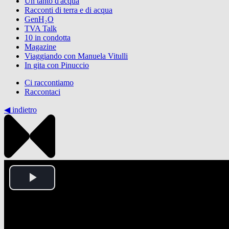
Un tanto d'acqua
Racconti di terra e di acqua
GenH₂O
TVA Talk
10 in condotta
Magazine
Viaggiando con Manuela Vitulli
In gita con Pinuccio
Ci raccontiamo
Raccontaci
◀︎ indietro
Play
Video