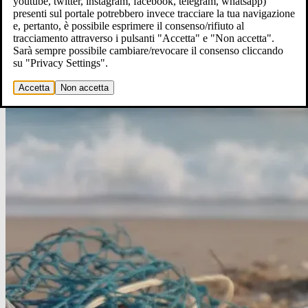
youtube, twitter, instagram, facebook, telegram, whatsapp)
condividi su
presenti sul portale potrebbero invece tracciare la tua navigazione
e, pertanto, è possibile esprimere il consenso/rifiuto al
tracciamento attraverso i pulsanti "Accetta" e "Non accetta".
Sarà sempre possibile cambiare/revocare il consenso cliccando
su "Privacy Settings".
Accetta
Non accetta