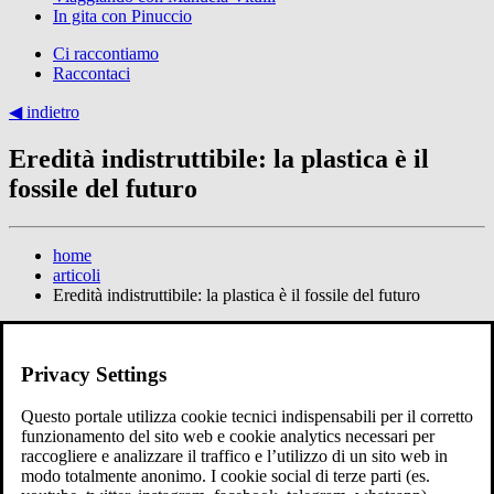
In gita con Pinuccio
Ci raccontiamo
Raccontaci
◀︎ indietro
Eredità indistruttibile: la plastica è il
fossile del futuro
home
articoli
Eredità indistruttibile: la plastica è il fossile del futuro
Tempo di lettura: 2minuti
22 marzo 2026
Privacy Settings
cnr
fossili
gamps
Questo portale utilizza cookie tecnici indispensabili per il corretto
paleontologia
funzionamento del sito web e cookie analytics necessari per
plastica
raccogliere e analizzare il traffico e l’utilizzo di un sito web in
scandicci
modo totalmente anonimo. I cookie social di terze parti (es.