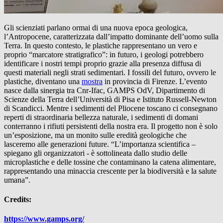
Gli scienziati parlano ormai di una nuova epoca geologica,
l’Antropocene, caratterizzata dall’impatto dominante dell’uomo sulla
Terra. In questo contesto, le plastiche rappresentano un vero e
proprio “marcatore stratigrafico”: in futuro, i geologi potrebbero
identificare i nostri tempi proprio grazie alla presenza diffusa di
questi materiali negli strati sedimentari. I fossili del futuro, ovvero le
plastiche, diventano una
mostra
in provincia di Firenze. L’evento
nasce dalla sinergia tra Cnr-Ifac, GAMPS OdV, Dipartimento di
Scienze della Terra dell’Università di Pisa e Istituto Russell-Newton
di Scandicci. Mentre i sedimenti del Pliocene toscano ci consegnano
reperti di straordinaria bellezza naturale, i sedimenti di domani
conterranno i rifiuti persistenti della nostra era. Il progetto non è solo
un’esposizione, ma un monito sulle eredità geologiche che
lasceremo alle generazioni future. “L’importanza scientifica –
spiegano gli organizzatori - è sottolineata dallo studio delle
microplastiche e delle tossine che contaminano la catena alimentare,
rappresentando una minaccia crescente per la biodiversità e la salute
umana”.
Credits:
https://www.gamps.org/