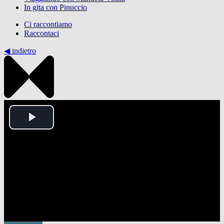
In gita con Pinuccio
Ci raccontiamo
Raccontaci
◀︎ indietro
Play
Video