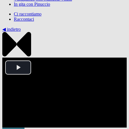
In gita con Pinuccio
Ci raccontiamo
Raccontaci
◀︎ indietro
Play
Video