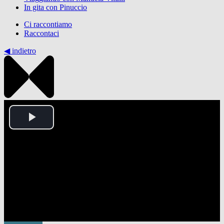
In gita con Pinuccio
Ci raccontiamo
Raccontaci
◀︎ indietro
Play
Video