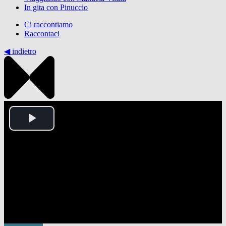
In gita con Pinuccio
Ci raccontiamo
Raccontaci
◀︎ indietro
Play
Video