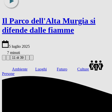
Il Parco dell'Alta Murgia si
difende dalle fiamme
5 luglio 2025
7 minuti
11 di 39
Ambiente
Luoghi
Futuro
Culture
Persone