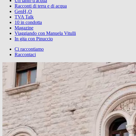
Un tanto d'acqua
Racconti di terra e di acqua
GenH₂O
TVA Talk
10 in condotta
Magazine
Viaggiando con Manuela Vitulli
In gita con Pinuccio
Ci raccontiamo
Raccontaci