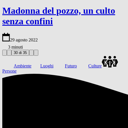
Madonna del pozzo, un culto
senza confini
29 agosto 2022
3 minuti
30 di 35
Ambiente
Luoghi
Futuro
Culture
Persone