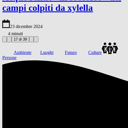
campi colpiti da xylella
23 dicembre 2024
4 minuti
17 di 39
Ambiente
Luoghi
Futuro
Culture
Persone