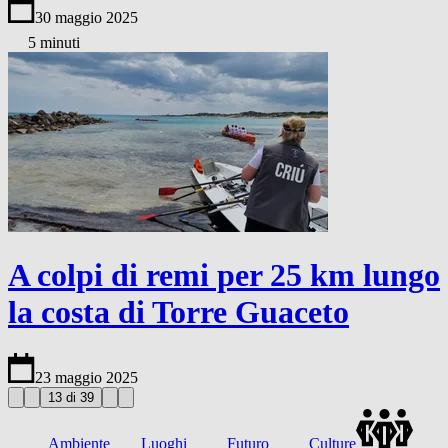
30 maggio 2025
5 minuti
A colpi di remi per 25 km lungo
la costa di Torre Guaceto
23 maggio 2025
13 di 39
Ambiente
Luoghi
Futuro
Culture