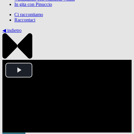
In gita con Pinuccio
Ci raccontiamo
Raccontaci
◀︎ indietro
Play
Video