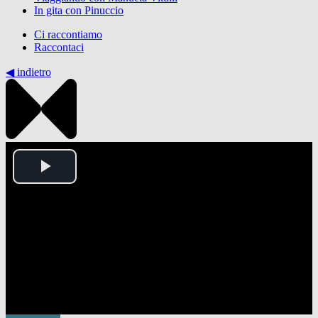
In gita con Pinuccio
Ci raccontiamo
Raccontaci
◀︎ indietro
Play
Video