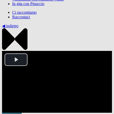
In gita con Pinuccio
Ci raccontiamo
Raccontaci
◀︎ indietro
Play
Video