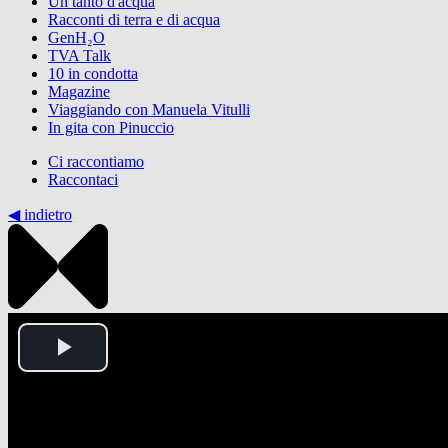
Un tanto d'acqua
Racconti di terra e di acqua
GenH₂O
TVA Talk
10 in condotta
Magazine
Viaggiando con Manuela Vitulli
In gita con Pinuccio
Ci raccontiamo
Raccontaci
◀︎ indietro
Play
Video