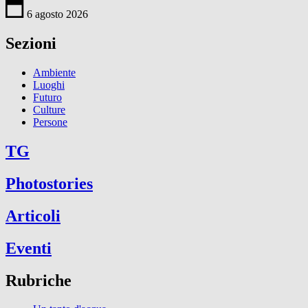
6 agosto 2026
Sezioni
Ambiente
Luoghi
Futuro
Culture
Persone
TG
Photostories
Articoli
Eventi
Rubriche