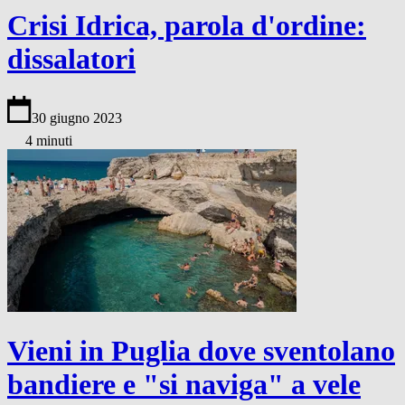
Crisi Idrica, parola d'ordine:
dissalatori
30 giugno 2023
4 minuti
Vieni in Puglia dove sventolano
bandiere e "si naviga" a vele