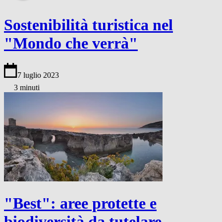
Sostenibilità turistica nel
"Mondo che verrà"
7 luglio 2023
3 minuti
"Best": aree protette e
biodiversità da tutelare