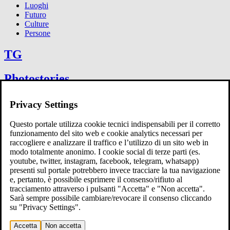
Luoghi
Futuro
Culture
Persone
TG
Photostories
Articoli
Privacy Settings
Questo portale utilizza cookie tecnici indispensabili per il corretto
Eventi
funzionamento del sito web e cookie analytics necessari per
raccogliere e analizzare il traffico e l’utilizzo di un sito web in
Rubriche
modo totalmente anonimo. I cookie social di terze parti (es.
youtube, twitter, instagram, facebook, telegram, whatsapp)
presenti sul portale potrebbero invece tracciare la tua navigazione
Un tanto d'acqua
e, pertanto, è possibile esprimere il consenso/rifiuto al
Racconti di terra e di acqua
tracciamento attraverso i pulsanti "Accetta" e "Non accetta".
GenH₂O
Sarà sempre possibile cambiare/revocare il consenso cliccando
TVA Talk
su "Privacy Settings".
10 in condotta
Magazine
Accetta
Non accetta
Viaggiando con Manuela Vitulli